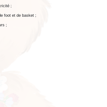
icité ;
e foot et de basket ;
rs ;