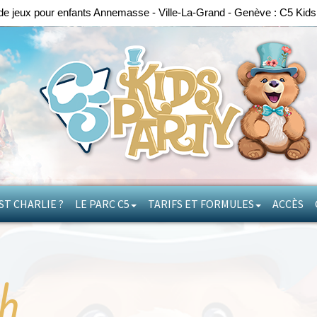
de jeux pour enfants Annemasse - Ville-La-Grand - Genève : C5 Kids
ST CHARLIE ?
LE PARC C5
TARIFS ET FORMULES
ACCÈS
6h